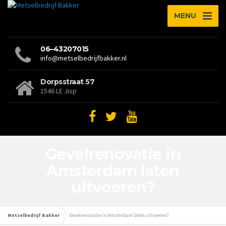
MENU
06–43207015
info@metselbedrijfbakker.nl
Dorpsstraat 57
1546 LE Jisp
Gevelrenovatie in
Amsterdam laten
uitvoeren?
Metselbedrijf Bakker
Gevelrenovatie in Amsterdam laten uitvoeren?